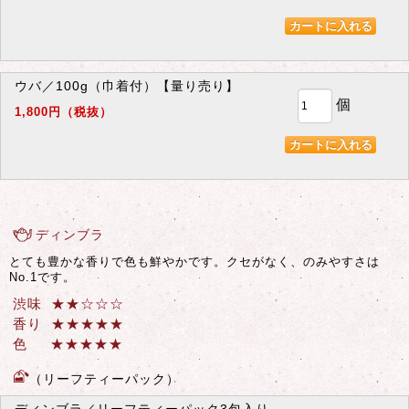
ウバ／100g（巾着付）【量り売り】
個
1,800円（税抜）
ディンブラ
とても豊かな香りで色も鮮やかです。クセがなく、のみやすさは
No.1
です。
渋味 ★★
☆
☆
☆
香り ★★★★★
色 ★★★
★
★
（リーフティーパック）