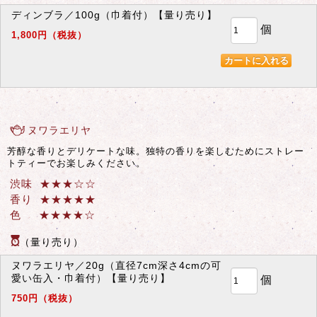
ディンブラ／100g（巾着付）【量り売り】
個
1,800円（税抜）
ヌワラエリヤ
芳醇な香りとデリケートな味。独特の香りを楽しむためにストレー
トティーでお楽しみください。
渋味 ★★
★
☆
☆
香り ★★★★★
色 ★★★
★☆
（量り売り）
ヌワラエリヤ／20g（直径7cm深さ4cmの可
愛い缶入・巾着付）【量り売り】
個
750円（税抜）