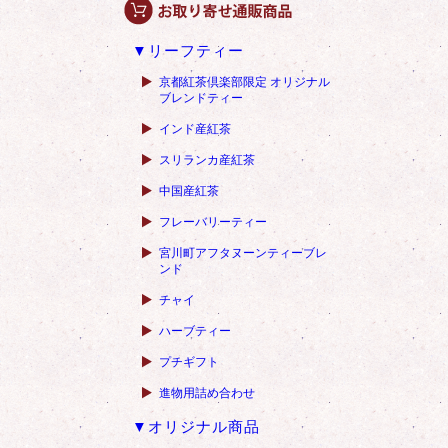
▼リーフティー
京都紅茶倶楽部限定 オリジナル
ブレンドティー
インド産紅茶
スリランカ産紅茶
中国産紅茶
フレーバリーティー
宮川町アフタヌーンティーブレ
ンド
チャイ
ハーブティー
プチギフト
進物用詰め合わせ
▼オリジナル商品