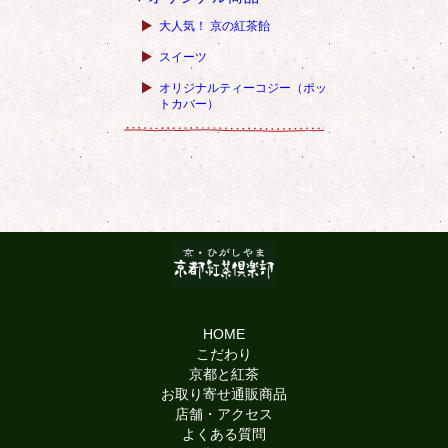
大人気！ 京の紅茶飴
スイーツ
オリジナルティーコジー（ポッ
トカバー）
HOME
こだわり
京都と紅茶
お取り寄せ通販商品
店舗・アクセス
よくある質問