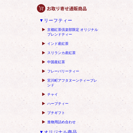
▼リーフティー
京都紅茶倶楽部限定 オリジナル
ブレンドティー
インド産紅茶
スリランカ産紅茶
中国産紅茶
フレーバリーティー
宮川町アフタヌーンティーブレ
ンド
チャイ
ハーブティー
プチギフト
進物用詰め合わせ
▼オリジナル商品