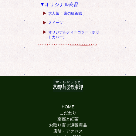
▼オリジナル商品
大人気！ 京の紅茶飴
スイーツ
オリジナルティーコジー（ポッ
トカバー）
HOME
こだわり
京都と紅茶
お取り寄せ通販商品
店舗・アクセス