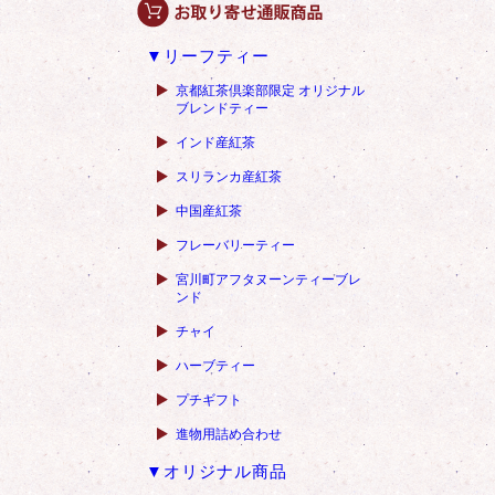
▼リーフティー
京都紅茶倶楽部限定 オリジナル
ブレンドティー
インド産紅茶
スリランカ産紅茶
中国産紅茶
フレーバリーティー
宮川町アフタヌーンティーブレ
ンド
チャイ
ハーブティー
プチギフト
進物用詰め合わせ
▼オリジナル商品