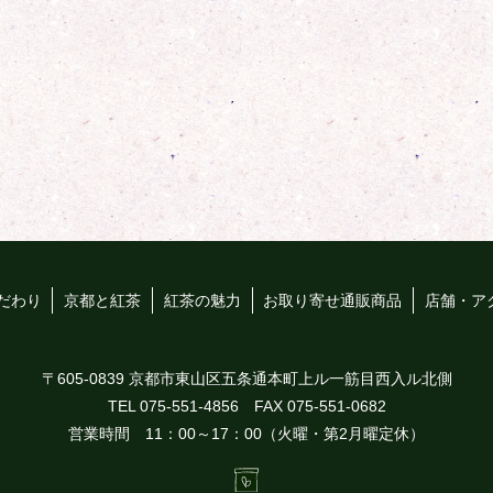
だわり
京都と紅茶
紅茶の魅力
お取り寄せ通販商品
店舗・ア
〒605-0839 京都市東山区五条通本町上ル一筋目西入ル北側
TEL 075-551-4856
FAX 075-551-0682
営業時間 11：00～17：00（火曜・第2月曜定休）