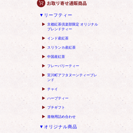
▼リーフティー
京都紅茶倶楽部限定 オリジナル
ブレンドティー
インド産紅茶
スリランカ産紅茶
中国産紅茶
フレーバリーティー
宮川町アフタヌーンティーブレ
ンド
チャイ
ハーブティー
プチギフト
進物用詰め合わせ
▼オリジナル商品