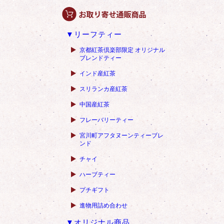
▼リーフティー
京都紅茶倶楽部限定 オリジナル
ブレンドティー
インド産紅茶
スリランカ産紅茶
中国産紅茶
フレーバリーティー
宮川町アフタヌーンティーブレ
ンド
チャイ
ハーブティー
プチギフト
進物用詰め合わせ
▼オリジナル商品