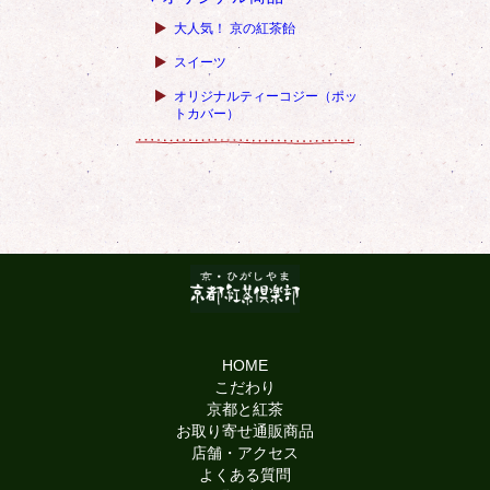
大人気！ 京の紅茶飴
スイーツ
オリジナルティーコジー（ポッ
トカバー）
HOME
こだわり
京都と紅茶
お取り寄せ通販商品
店舗・アクセス
よくある質問